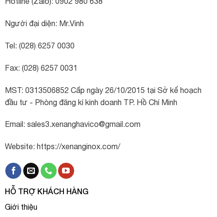
Hotline (Zalo): 0902 980 638
Người đại diện: Mr.Vinh
Tel: (028) 6257 0030
Fax: (028) 6257 0031
MST: 0313506852 Cấp ngày 26/10/2015 tại Sở kế hoạch
đầu tư - Phòng đăng kí kinh doanh TP. Hồ Chí Minh
Email:
sales3.xenanghavico@gmail.com
Website: https://xenanginox.com/
HỖ TRỢ KHÁCH HÀNG
Giới thiệu