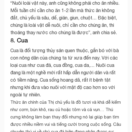
“Nuôi loài vật này, anh cũng không phải cho ăn nhiều.
Mỗi tuần chỉ cần cho ăn 1-2 lần mà thức ăn không
đắt, chủ yếu là sâu, dế, gián, giun, chuột… Đặc biệt,
chúng là loài vật dễ nuôi, chỉ cần cho chúng ăn, thi
thoảng thay nước cho chúng là được”, anh chia sẻ.
8. Cua
Cua là đối tượng thủy sản quen thuộc, gắn bó với bà
con nông dân của chúng ta từ xưa đến nay. Với các
loại cua như cua đá, cua đồng, cua da,… Nuôi cua
đang là một nghề mới rất hấp dẫn người dân và rất
có tiềm năng. Cua sống hoang dã, rất ít bệnh tật
nhưng khi đưa vào nuôi với mật độ cao hơn so với
ngoài tự nhiên.
Thức ăn chính của Thị chủ yếu là đồ tươi và khá dễ kiếm
như cơm, bún khô, rau củ hoặc tôm và cá vụn… Thú
cưng không làm bạn thay đổi nhưng nó lại giúp bạn tìm
được nhiều niềm vui và tiếng cười trong cuộc sống. Câu
chuyện thú vị về chú cua đá hiện đang nhận được sự