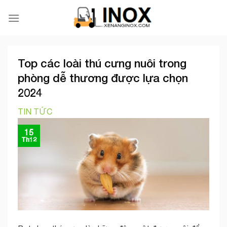
Skip
to
content
Top các loài thú cưng nuôi trong
phòng dễ thương được lựa chọn
2024
TIN TỨC
15
Th12