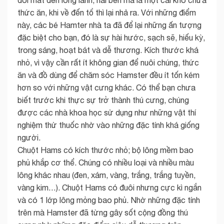
đôi mắt đen long lanh, hai bên má là một cái kho chứa
thức ăn, khi về đến tổ thì lại nhả ra. Với những điểm
này, các bé Hamter nhà ta đã để lại những ấn tượng
đặc biệt cho bạn, đó là sự hài hước, sạch sẽ, hiếu kỳ,
trong sáng, hoạt bát và dễ thương. Kích thước khá
nhỏ, vì vậy cần rất ít không gian để nuôi chúng, thức
ăn và đồ dùng để chăm sóc Hamster đều ít tốn kém
hơn so với những vật cưng khác. Có thể bạn chưa
biết trước khi thực sự trở thành thú cưng, chúng
được các nhà khoa học sử dụng như những vật thí
nghiệm thử thuốc nhờ vào những đặc tính khá giống
người.
Chuột Hams có kích thước nhỏ; bộ lông mềm bao
phủ khắp cơ thể. Chúng có nhiều loại và nhiều màu
lông khác nhau (đen, xám, vàng, trắng, trắng tuyền,
vàng kim…). Chuột Hams có đuôi nhưng cực kì ngắn
và có 1 lớp lông mỏng bao phủ. Nhờ những đặc tính
trên mà Hamster đã từng gây sốt cộng đồng thú