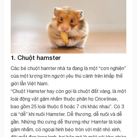
1. Chuột hamster
Các bé chuột hamter nhà ta đang là một “cơn nghiện”
của một lượng lớn người yêu thú cảnh trên khắp thế
giới lẫn Việt Nam.
“Chuột Hamster hay còn gọi là chuột đất vàng, là một
loài động vật gặm nhấm thuộc phân họ Cricetinae,
bao gồm 25 loài thuộc 6 hoặc 7 chi khác nhau”. Có 3
cái “dễ” khi nuôi Hamster. Dễ thương, dễ nuôi và dễ
gần. Những thú cưng dễ thương như Hamter là loài
gặm nhấm, có ngoại hình béo tròn với mặt nhỏ xinh,