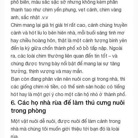
phổ biến, màu sắc sặc sỡ nhưng không kém phần
thanh tao như chim yến phụng, vẹt cảnh, chim vàng
anh, sắc nhật .v.v
Chim mang lại giá trị giải trí rất cao, cảnh chúng truyền
cành và hót líu lo bên hiên nhà, mỗi buổi sáng tinh mơ
hay chiều hoàng hôn, thật là một cảnh tượng bình yên
đến lạ kỳ giữa chốn thành phố xô bồ tấp nập. Ngoài
ra, các loài chim thường liên quan đến tin tốt – và
chúng được trưng bày nổi bật để mang lại sự tăng
trưởng, thịnh vượng và may mắn.
Bạn còn đang phân vân nên nuôi con gì trong nhà, thì
các giống chim rẻ tiền, có thể sinh sản hoặc có tiếng
hót hay là một gợi ý cho một căn hộ nhỏ ở thành phố.
6. Các họ nhà rùa để làm thú cưng nuôi
trong phòng
Một vật nuôi dễ nuôi, được nuôi để làm cảnh trong
nhà mà chúng tôi muốn giới thiệu tới bạn đó là loài
rùa.