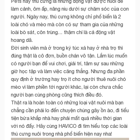
Pets hay thú cưng là những động vật được nuôi để
làm cảnh, ôm ấp, nâng niu dưới sự chăm sóc của con
người. Ngày nay, thú cưng không chỉ phổ biến là 2
loài chó và mèo mà còn có sự tham gia của những
loài bò sát, côn trùng… thậm chí là cả động vật
hoang dã.
Đời sinh viên mà ở trong ký túc xá hay ở nhà trọ thì
đúng thật là cô đơn, buồn chán vô tận. Lắm lúc muốn
có người bạn để vui chơi, giải trí, tâm sự sau những
giờ học tập và làm việc căng thẳng. Nhưng đa phần
quy định ở trường hay trọ ít cho người thuê nuôi chó
mèo vì làm phiền tới người khác, lại còn chưa chắc
người bạn cùng phòng cũng thích điều đó.
Thật ra là hoàn toàn có những loại vật nuôi mà bạn
chẳng cần phải lo đến chuyện chúng gây ồn ào, đi tiểu
tiện bừa khắp nhà hay phải mất quá nhiều thời gian
với nó đấy. Hãy cùng HAVICO đi tìm hiểu top các loài
thú cưng nuôi trong nhà phổ biến hiện nay nha!