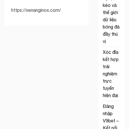
kèo và
https://xenanginox.com/
thế giới
dữ liệu
bóng đá
đầy thú
vị
Xóc đĩa
kết hợp
trải
nghiệm
trực
tuyến
hiện đại
Đăng
nhập
V9bet –
Kết nối