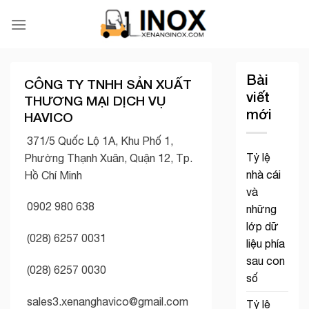
Skip
to
content
Bài
CÔNG TY TNHH SẢN XUẤT
viết
THƯƠNG MẠI DỊCH VỤ
mới
HAVICO
371/5 Quốc Lộ 1A, Khu Phố 1,
Tỷ lệ
Phường Thạnh Xuân, Quận 12, Tp.
nhà cái
Hồ Chí Minh
và
0902 980 638
những
lớp dữ
(028) 6257 0031
liệu phía
sau con
(028) 6257 0030
số
sales3.xenanghavico@gmail.com
Tỷ lệ