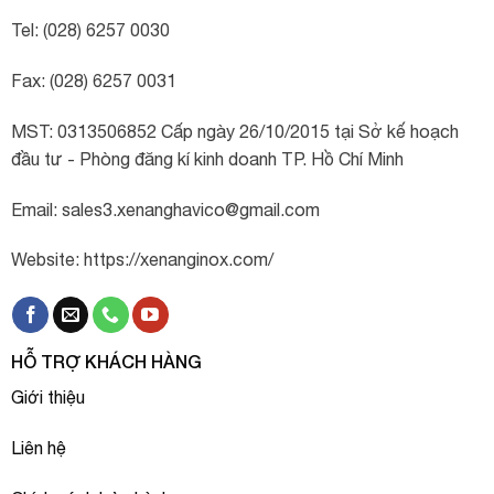
Tel: (028) 6257 0030
Fax: (028) 6257 0031
MST: 0313506852 Cấp ngày 26/10/2015 tại Sở kế hoạch
đầu tư - Phòng đăng kí kinh doanh TP. Hồ Chí Minh
Email:
sales3.xenanghavico@gmail.com
Website: https://xenanginox.com/
HỖ TRỢ KHÁCH HÀNG
Giới thiệu
Liên hệ