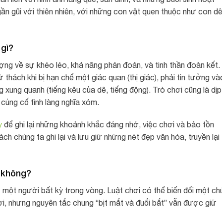
n gũi với thiên nhiên, với những con vật quen thuộc như con d
 gì?
ợng về sự khéo léo, khả năng phán đoán, và tinh thần đoàn kết.
thách khi bị hạn chế một giác quan (thị giác), phải tin tưởng và
 xung quanh (tiếng kêu của dê, tiếng động). Trò chơi cũng là dịp
 củng cố tình làng nghĩa xóm.
y
để ghi lại những khoảnh khắc đáng nhớ, việc chơi và bảo tồn
ch chúng ta ghi lại và lưu giữ những nét đẹp văn hóa, truyền lại
y không?
ắt một người bất kỳ trong vòng. Luật chơi có thể biến đổi một ch
, nhưng nguyên tắc chung “bịt mắt và đuổi bắt” vẫn được giữ