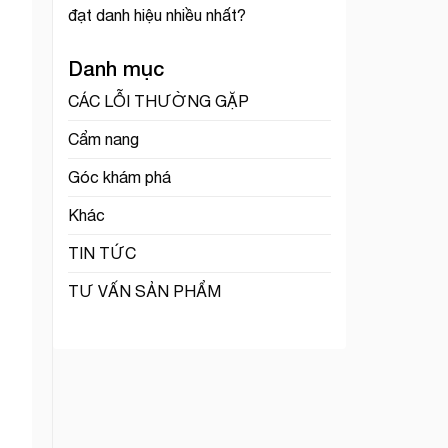
đạt danh hiệu nhiều nhất?
Danh mục
CÁC LỖI THƯỜNG GẶP
Cẩm nang
Góc khám phá
Khác
TIN TỨC
TƯ VẤN SẢN PHẨM