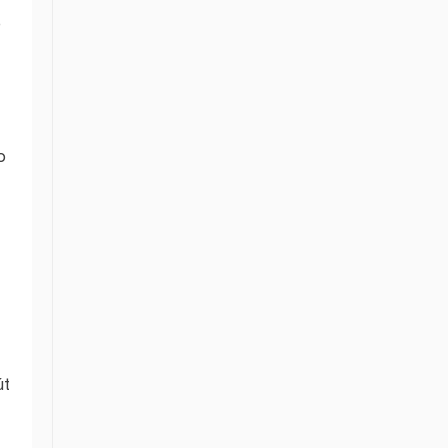
ê
o
út