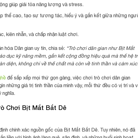
ng giúp giải tỏa năng lượng và stress.
p thể cao, tạo sự tương tác, hiểu ý và gắn kết giữa những ngư
, kiên nhẫn, và chấp nhận luật chơi.
 hóa Dân gian uy tín, chia sẻ:
“Trò chơi dân gian như Bịt Mắt
 giáo dục kỹ năng mềm, gắn kết cộng đồng hiệu quả mà thế hệ tr
oàn diện, không chỉ về thể chất mà còn về tinh thần và cảm xúc
ghề
để sắp xếp mọi thứ gọn gàng, việc chơi trò chơi dân gian
 những giá trị tinh thần của mình vậy, mỗi thứ đều có vị trí và v
ý nghĩa.
rò Chơi Bịt Mắt Bắt Dê
 định chính xác nguồn gốc của Bịt Mắt Bắt Dê. Tuy nhiên, nó đã
ắn liền với hình ảnh làng quê, sân đình, và những buổi sinh hoạt