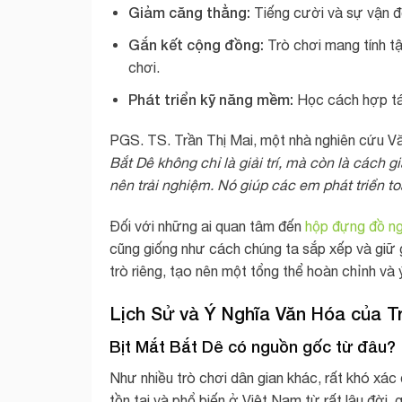
Giảm căng thẳng:
Tiếng cười và sự vận độ
Gắn kết cộng đồng:
Trò chơi mang tính tậ
chơi.
Phát triển kỹ năng mềm:
Học cách hợp tác
PGS. TS. Trần Thị Mai, một nhà nghiên cứu Văn
Bắt Dê không chỉ là giải trí, mà còn là cách
nên trải nghiệm. Nó giúp các em phát triển t
Đối với những ai quan tâm đến
hộp đựng đồ n
cũng giống như cách chúng ta sắp xếp và giữ gìn
trò riêng, tạo nên một tổng thể hoàn chỉnh và 
Lịch Sử và Ý Nghĩa Văn Hóa của T
Bịt Mắt Bắt Dê có nguồn gốc từ đâu?
Như nhiều trò chơi dân gian khác, rất khó xác
tồn tại và phổ biến ở Việt Nam từ rất lâu đời, g