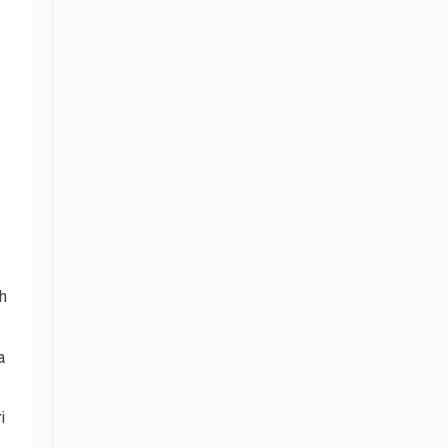
h
a
i