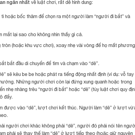
ian ngắn nhất
về luật chơi, rất dễ hình dung:
tì hoặc bốc thăm để chọn ra một người làm “người đi bắt” và
n mắt lại sao cho không nhìn thấy gì cả.
 tròn (hoặc khu vực chơi), xoay nhẹ vài vòng để họ mất phương
 bắt bắt đầu di chuyển để tìm và chạm vào “dê”.
ê” sẽ kêu be be hoặc phát ra tiếng động nhất định (ví dụ: vỗ tay
nh hướng. Những người chơi còn lại đứng xung quanh hoặc trong
n nhẹ nhàng trêu “người đi bắt” hoặc “dê” (tùy luật chơi quy địn
ô đẩy.
m được vào “dê”, lượt chơi kết thúc. Người làm “dê” ở lượt vừ
heo.
ải người chơi khác không phải “dê”, người đó phải nói tên ngườ
m phải sẽ thay thế làm “dê” ở lượt tiếp theo (hoặc giữ nguyên