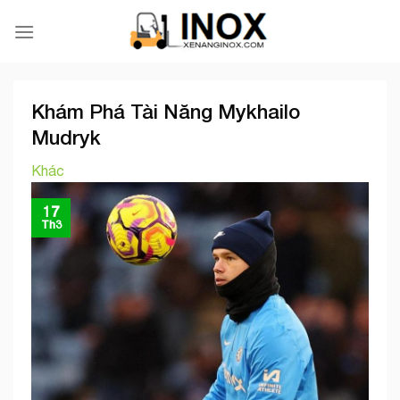
Skip
to
content
Khám Phá Tài Năng Mykhailo
Mudryk
Khác
17
Th3