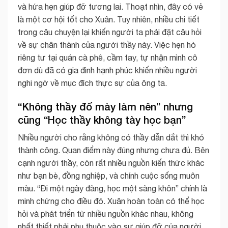
và hứa hẹn giúp đỡ tương lai. Thoạt nhìn, đây có vẻ
là một cơ hội tốt cho Xuân. Tuy nhiên, nhiều chi tiết
trong câu chuyện lại khiến người ta phải đặt câu hỏi
về sự chân thành của người thầy này. Việc hẹn hò
riêng tư tại quán cà phê, cầm tay, tự nhận mình cô
đơn dù đã có gia đình hạnh phúc khiến nhiều người
nghi ngờ về mục đích thực sự của ông ta.
“Không thầy đố mày làm nên” nhưng
cũng “Học thầy không tày học bạn”
Nhiều người cho rằng không có thầy dẫn dắt thì khó
thành công. Quan điểm này đúng nhưng chưa đủ. Bên
cạnh người thầy, còn rất nhiều nguồn kiến thức khác
như bạn bè, đồng nghiệp, và chính cuộc sống muôn
màu. “Đi một ngày đàng, học một sàng khôn” chính là
minh chứng cho điều đó. Xuân hoàn toàn có thể học
hỏi và phát triển từ nhiều nguồn khác nhau, không
nhất thiết phải phụ thuộc vào sự giúp đỡ của người