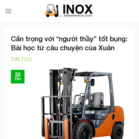
Skip
to
content
Cẩn trọng với “người thầy” tốt bụng:
Bài học từ câu chuyện của Xuân
TIN TỨC
22
Th1